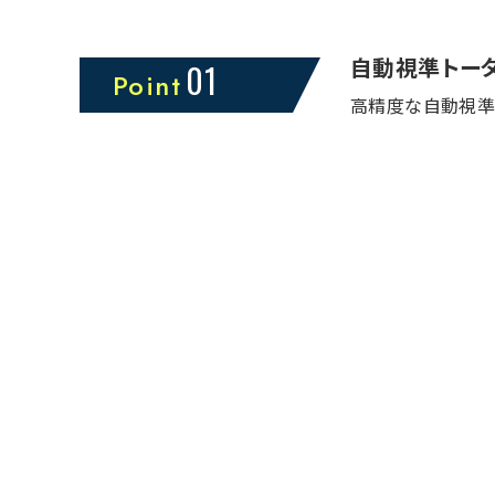
自動視準トー
01
Point
高精度な自動視準