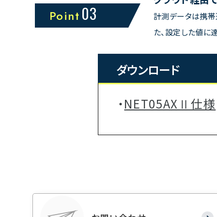
03
Point
計測データは携帯通
た、設定した値に
ダウンロード
NET05AXⅡ仕様