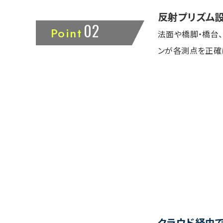
反射プリズム
02
Point
法面や橋脚・橋台
ンが各測点を正確
クラウド経由