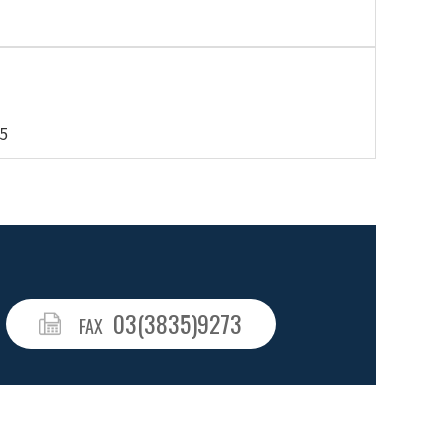
5
03(3835)9273
FAX