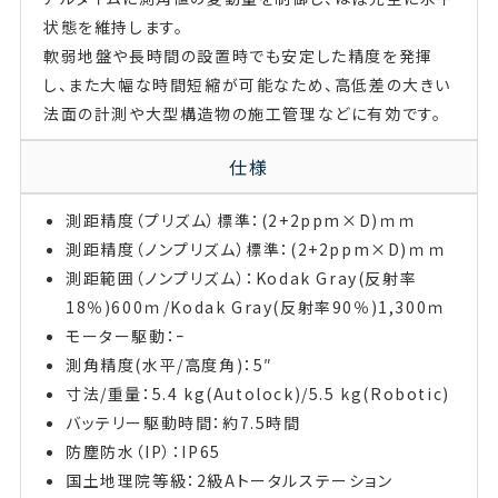
状態を維持します。
軟弱地盤や長時間の設置時でも安定した精度を発揮
し、また大幅な時間短縮が可能なため、高低差の大きい
法面の計測や大型構造物の施工管理などに有効です。
仕様
測距精度（プリズム）標準：(2+2ppm×D)ｍｍ
測距精度（ノンプリズム）標準：(2+2ppm×D)ｍｍ
測距範囲（ノンプリズム）：Kodak Gray(反射率
18％)600ｍ/Kodak Gray(反射率90％)1,300ｍ
モーター駆動：ｰ
測角精度(水平/高度角)：5″
寸法/重量：5.4 kg(Autolock)/5.5 kg(Robotic)
バッテリー駆動時間：約7.5時間
防塵防水（IP）：IP65
国土地理院等級：2級Aトータルステーション