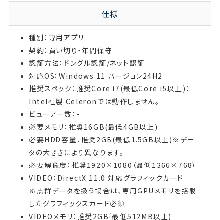
仕様
種別：専用アプリ
契約：買い切り・年間保守
認証方法：ドングル認証/ネット認証
対応OS：Windows 11 バージョン24H2
推奨スペック：推奨Core i7(最低Core i5以上)：
Intel社製 Celeronでは動作しません。
ビューアー数：-
必要メモリ：推奨16GB(最低4GB以上)
必要HDD容量：推奨2GB(最低1.5GB以上)※デー
タの大きさにより異なります。
必要解像度：推奨1920×1080（最低1366×768）
VIDEO：DirectX 11.0 対応グラフィックカード
※点群データを扱う場合は、専用GPUメモリを搭載
したグラフィックスカード必須
VIDEOメモリ：推奨2GB(最低512MB以上)