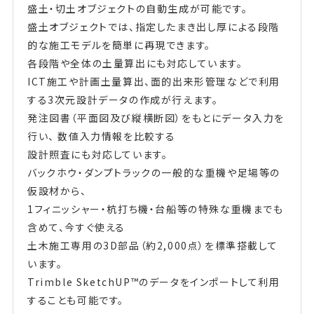
盛土・切土オブジェクトの自動生成が可能です。
盛土オブジェクトでは、指定したまき出し厚による段階
的な施工モデルを簡単に再現できます。
各段階や全体の土量算出にも対応しています。
ICT施工や計画土量算出、面的出来形管理などで利用
する3次元設計データの作成が行えます。
発注図書（平面図及び縦横断図）をもとにデータ入力を
行い、 数値入力情報を比較する
設計照査にも対応しています。
バックホウ・ダンプトラックの一般的な重機や足場等の
仮設材から、
1フィニッシャー・杭打ち機・台船等の特殊な重機までも
含めて、今すぐ使える
土木施工専用の3D部品（約2,000点）を標準搭載して
います。
Trimble SketchUP™のデータをインポートして利用
することも可能です。