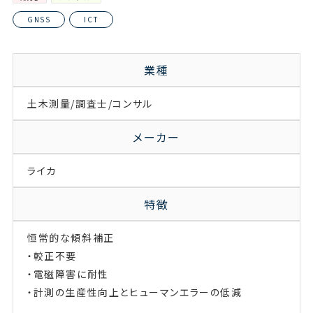
GNSS
ICT
業種
土木
測量/調査士/コンサル
メーカー
ライカ
特徴
恒常的な傾斜補正
・較正不要
・電磁障害に耐性
・計測の生産性向上とヒューマンエラーの低減