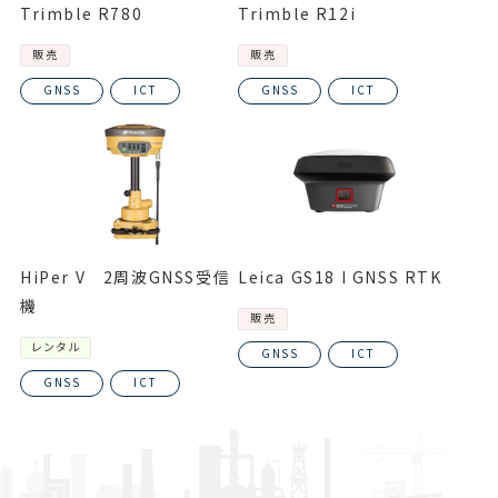
Trimble R780
Trimble R12i
販売
販売
GNSS
ICT
GNSS
ICT
HiPer V 2周波GNSS受信
Leica GS18 I GNSS RTK
機
販売
レンタル
GNSS
ICT
GNSS
ICT