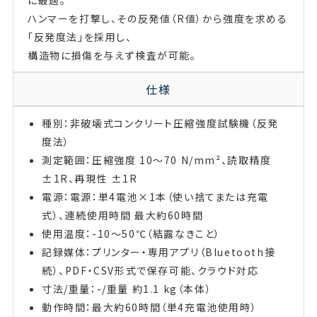
ハンマーを打撃し、その反発値（R値）から強度を求める
「反発度法」を採用し、
構造物に損傷を与えず検査が可能。
仕様
種別：非破壊式コンクリート圧縮強度試験機（反発
度法）
測定範囲：圧縮強度 10～70 N/mm²、読取精度
±1R、再現性 ±1R
電源：電源：単4電池×1本（使い捨てまたは充電
式）、連続使用時間 最大約60時間
使用温度：-10～50℃（結露なきこと）
記録媒体：プリンター・専用アプリ（Bluetooth接
続）、PDF・CSV形式で保存可能、クラウド対応
寸法/重量：-/重量 約1.1 kg（本体）
動作時間：最大約60時間（単4充電池使用時）